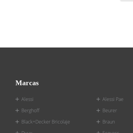
Marcas
Alessi
Alessi Pae
Berghoff
Beurer
Black+Decker Bricolaje
Braun
Duux
Ecovacs