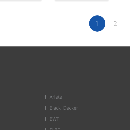
1
2
Ariete
Black+Decker
BWT
ELBE