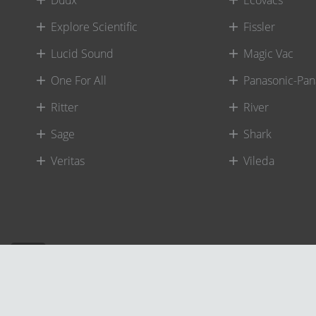
Explore Scientific
Fissler
Lucid Sound
Magic Vac
One For All
Panasonic-Pan
Ritter
River
Sage
Shark
Veritas
Vileda
©
River International – Copyright All Rights Reserved