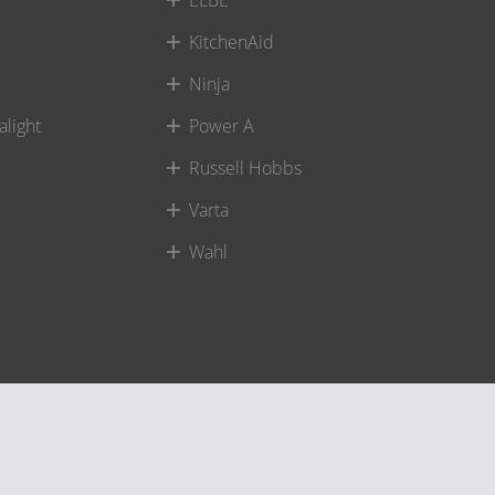
KitchenAid
Ninja
alight
Power A
Russell Hobbs
Varta
Wahl