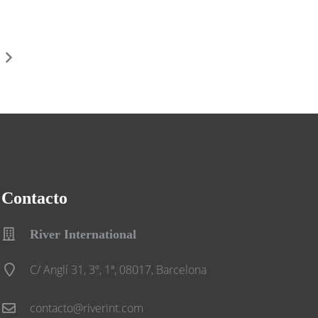
Contacto
River International
C/ Anglí 31, 3º, 1ª, 08017, Barcelona
contacto@riverint.com