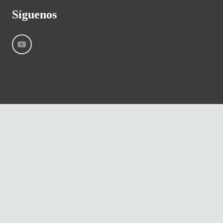
Síguenos
©
River International – Copyright All Rights Reserved
Aviso Legal
Condiciones generales