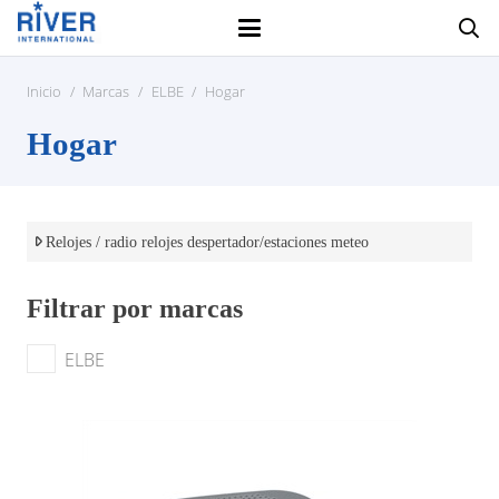
Inicio
/
Marcas
/
ELBE
/
Hogar
Hogar
Relojes / radio relojes despertador/estaciones meteo
Filtrar por marcas
ELBE