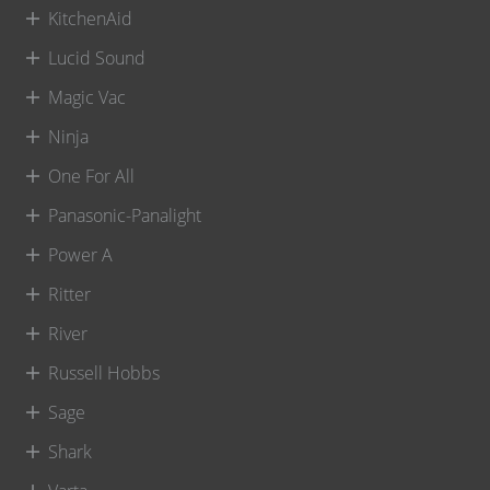
KitchenAid
Lucid Sound
Magic Vac
Ninja
One For All
Panasonic-Panalight
Power A
Ritter
River
Russell Hobbs
Sage
Shark