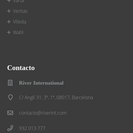
Varta
Veritas
Vileda
Wahl
Contacto
River International
C/ Anglí 31, 3º, 1ª, 08017, Barcelona
contacto@riverint.com
932 013 777