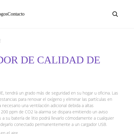
ogos
Contacto
E
DOR DE CALIDAD DE
E, tendrá un grado más de seguridad en su hogar u oficina. Las
estancias para renovar el oxígeno y eliminar las partículas en
 necesario una ventilación adicional debida a altas
 1200 ppm de CO2 la alarma se dispara emitiendo un aviso
as a su batería de litio podrá llevarlo cómodamente a cualquier
da dejarlo conectado permanentemente a un cargador USB.
 en el aire.