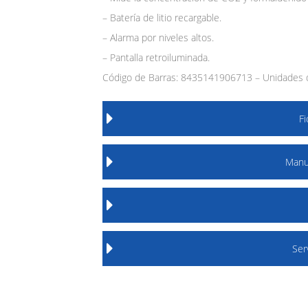
– Batería de litio recargable.
– Alarma por niveles altos.
– Pantalla retroiluminada.
Código de Barras: 8435141906713 – Unidades 
F
Manu
Ser