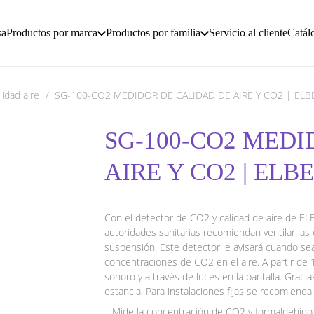
sa
Productos por marca
Productos por familia
Servicio al cliente
Catál
idad aire
/
SG-100-CO2 MEDIDOR DE CALIDAD DE AIRE Y CO2 | ELB
SG-100-CO2 MEDI
AIRE Y CO2 | ELBE
Con el detector de CO2 y calidad de aire de ELB
autoridades sanitarias recomiendan ventilar las 
suspensión. Este detector le avisará cuando sea
concentraciones de CO2 en el aire. A partir de
sonoro y a través de luces en la pantalla. Graci
estancia. Para instalaciones fijas se recomien
– Mide la concentración de CO2 y formaldehido