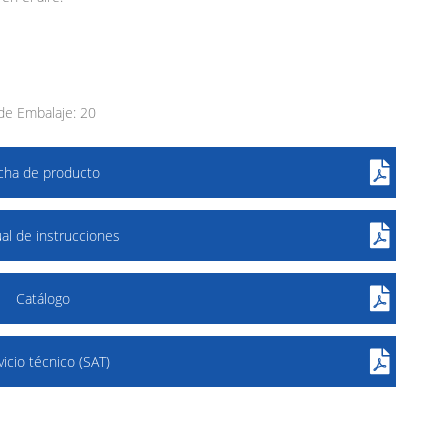
de Embalaje: 20
icha de producto
al de instrucciones
Catálogo
vicio técnico (SAT)