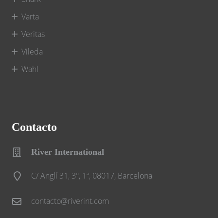
Varta
Veritas
Vileda
Wahl
Contacto
River International
C/ Anglí 31, 3º, 1ª, 08017, Barcelona
contacto@riverint.com