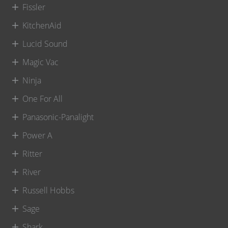
Fissler
KitchenAid
Lucid Sound
Magic Vac
Ninja
One For All
Panasonic-Panalight
Power A
Ritter
River
Russell Hobbs
Sage
Shark