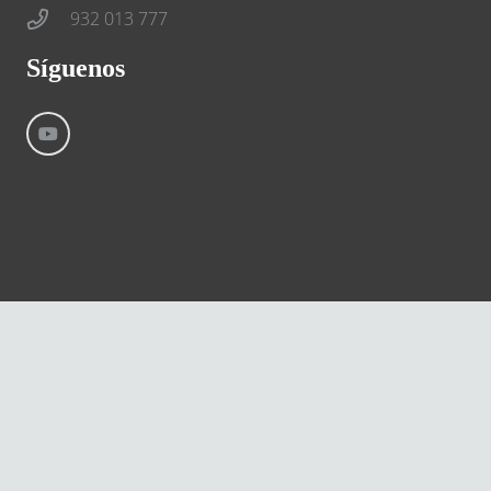
932 013 777
Síguenos
©
River International – Copyright All Rights Reserved
Aviso Legal
Condiciones generales