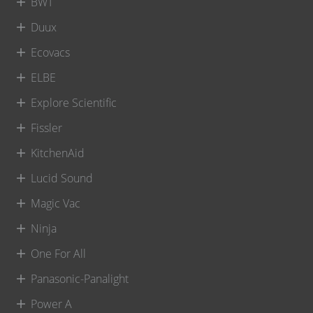
BWT
Duux
Ecovacs
ELBE
Explore Scientific
Fissler
KitchenAid
Lucid Sound
Magic Vac
Ninja
One For All
Panasonic-Panalight
Power A