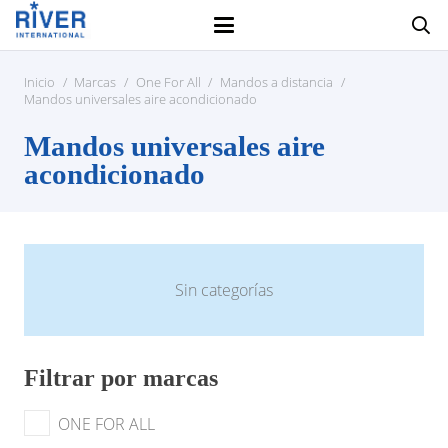
Inicio
/
Marcas
/
One For All
/
Mandos a distancia
/
Mandos universales aire acondicionado
Mandos universales aire
acondicionado
Sin categorías
Filtrar por marcas
ONE FOR ALL