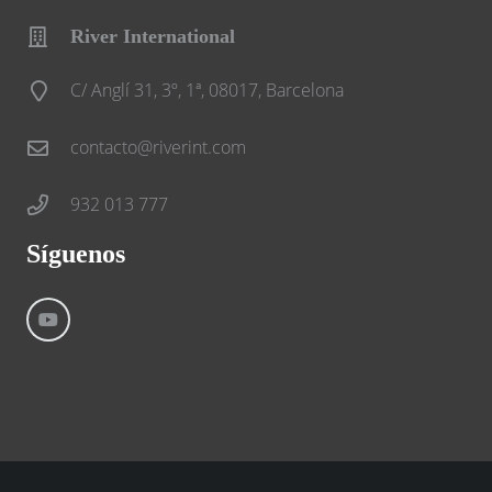
River International
C/ Anglí 31, 3º, 1ª, 08017, Barcelona
contacto@riverint.com
932 013 777
Síguenos