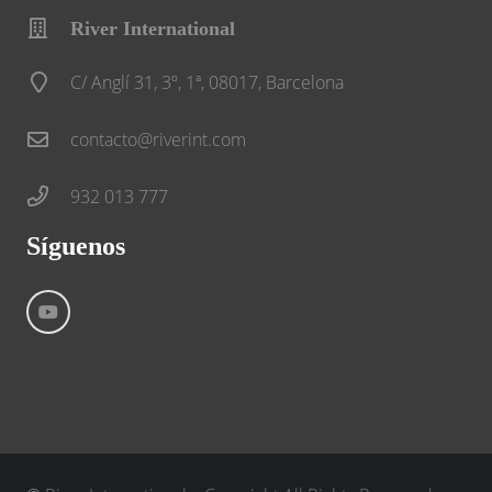
River International
C/ Anglí 31, 3º, 1ª, 08017, Barcelona
contacto@riverint.com
932 013 777
Síguenos