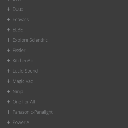
Duux
Ecovacs
ELBE
Explore Scientific
Fissler
KitchenAid
Lucid Sound
Magic Vac
Ninja
One For All
Panasonic-Panalight
Power A