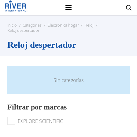
Inicio
/
Categorias
/
Electronica hogar
/
Reloj
/
Reloj despertador
Reloj despertador
Sin categorías
Filtrar por marcas
EXPLORE SCIENTIFIC