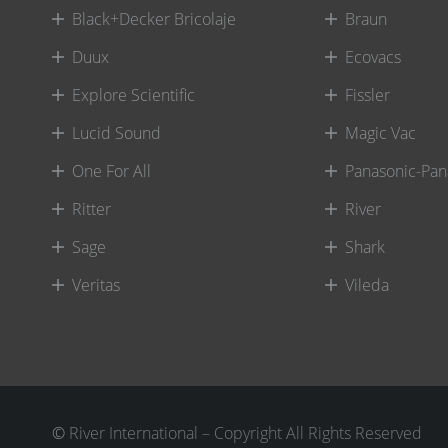
Black+Decker Bricolaje
Braun
Duux
Ecovacs
Explore Scientific
Fissler
Lucid Sound
Magic Vac
One For All
Panasonic-Pan
Ritter
River
Sage
Shark
Veritas
Vileda
©
River International – Copyright All Rights Reserved