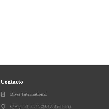
Contacto
River International
C/ Anglí 31, 3º, 1ª, 08017, Barcelona