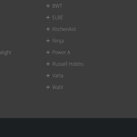
BWT
ELBE
KitchenAid
Ninja
alight
Power A
Russell Hobbs
Varta
Wahl