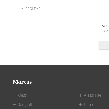
ALESSI PAE
SG6
CA
Marcas
Alessi
Alessi Pae
Berghoff
Beurer