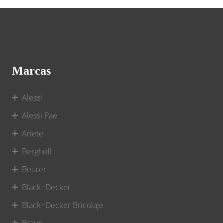
Marcas
Alessi
Alessi Pae
Ariete
Berghoff
Beurer
Black+Decker
Black+Decker Bricolaje
Braun