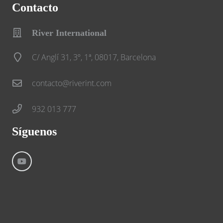
Contacto
River International
C/ Anglí 31, 3º, 1ª, 08017, Barcelona
contacto@riverint.com
932 013 777
Síguenos