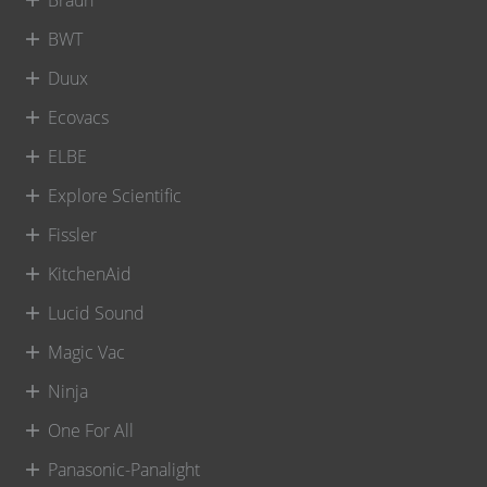
Braun
BWT
Duux
Ecovacs
ELBE
Explore Scientific
Fissler
KitchenAid
Lucid Sound
Magic Vac
Ninja
One For All
Panasonic-Panalight