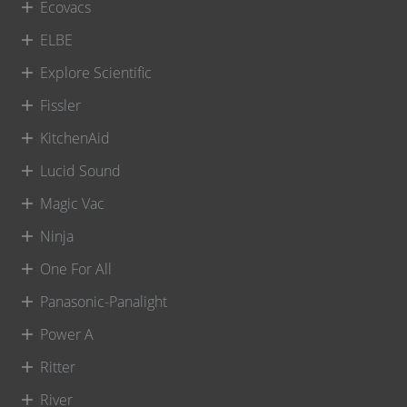
Ecovacs
ELBE
Explore Scientific
Fissler
KitchenAid
Lucid Sound
Magic Vac
Ninja
One For All
Panasonic-Panalight
Power A
Ritter
River