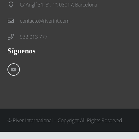
C/ Anglí 31, 3º, 1ª, 08017, Barcelona
contacto@riverint.com
932 013 777
Síguenos
©
River International – Copyright All Rights Reserved
Aviso Legal