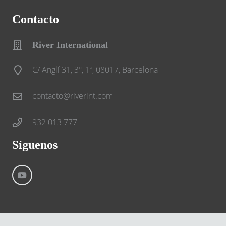
Contacto
River International
C/ Anglí 31, 3º, 1ª, 08017, Barcelona
contacto@riverint.com
932 013 777
Síguenos