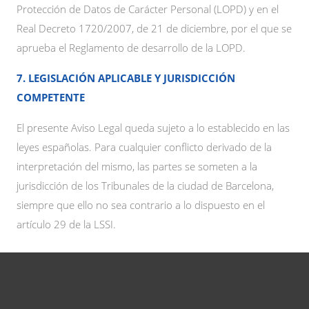
Protección de Datos de Carácter Personal (LOPD) y en el
Real Decreto 1720/2007, de 21 de diciembre, por el que se
aprueba el Reglamento de desarrollo de la LOPD.
7. LEGISLACIÓN APLICABLE Y JURISDICCIÓN
COMPETENTE
El presente Aviso Legal queda sujeto a lo establecido en las
leyes españolas. Para cualquier conflicto derivado de la
interpretación del mismo, las partes se someten a la
jurisdicción de los Tribunales de la ciudad de Barcelona,
siempre que ello no sea contrario a lo dispuesto en el
artículo 29 de la LSSI.