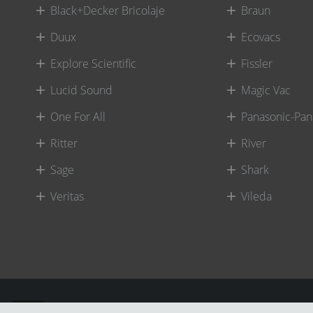
Black+Decker Bricolaje
Braun
Duux
Ecovacs
Explore Scientific
Fissler
Lucid Sound
Magic Vac
One For All
Panasonic-Pan
Ritter
River
Sage
Shark
Veritas
Vileda
©
River International – Copyright All Rights Reserved