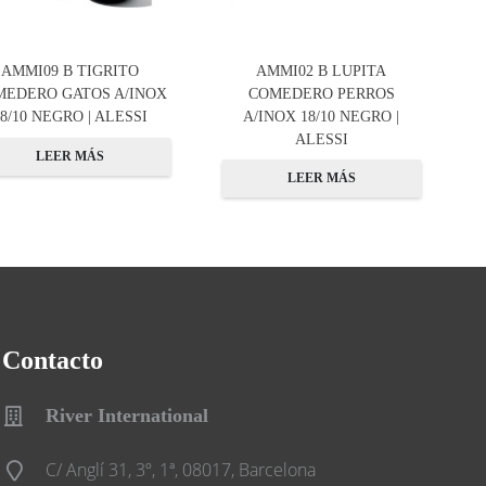
AMMI09 B TIGRITO
AMMI02 B LUPITA
MEDERO GATOS A/INOX
COMEDERO PERROS
18/10 NEGRO | ALESSI
A/INOX 18/10 NEGRO |
ALESSI
LEER MÁS
LEER MÁS
Contacto
River International
C/ Anglí 31, 3º, 1ª, 08017, Barcelona