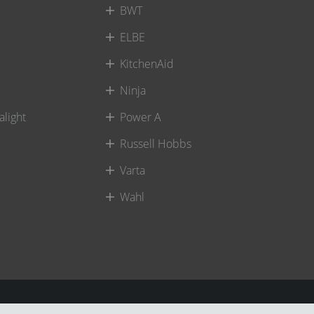
BWT
ELBE
KitchenAid
Ninja
alight
Power A
Russell Hobbs
Varta
Wahl