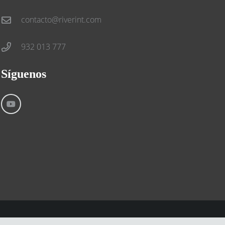
contacto@riverint.com
932 013 777
Síguenos
Aviso Legal
Condiciones generales
Cookies