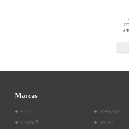
C
A/I
Marcas
Alessi
Alessi Pae
Berghoff
Beurer