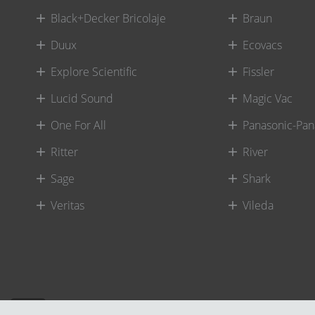
Black+Decker Bricolaje
Braun
Duux
Ecovacs
Explore Scientific
Fissler
Lucid Sound
Magic Vac
One For All
Panasonic-Pan
Ritter
River
Sage
Shark
Veritas
Vileda