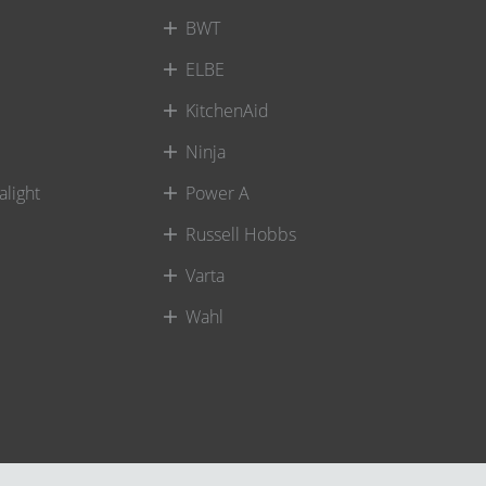
BWT
ELBE
KitchenAid
Ninja
alight
Power A
Russell Hobbs
Varta
Wahl