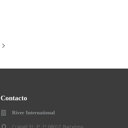
Contacto
River International
C/ Anglí 31, 3º, 1ª, 08017, Barcelona