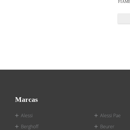
FIAMB
Marcas
Alessi
Alessi Pae
Berghoff
Beurer