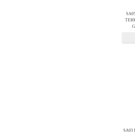
SA0
TERM
G
SA03