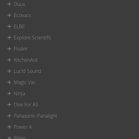
Duux
Ecovacs
ELBE
Explore Scientific
Fissler
KitchenAid
Lucid Sound
Magic Vac
Ninja
One For All
Panasonic-Panalight
Power A
Ritter