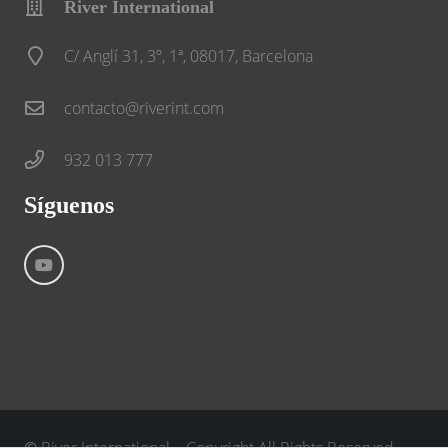
River International
C/ Anglí 31, 3º, 1ª, 08017, Barcelona
contacto@riverint.com
932 013 777
Síguenos