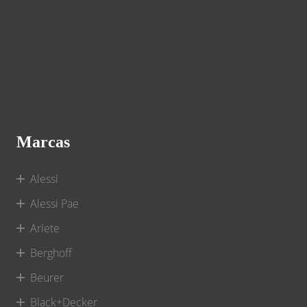
Marcas
Alessi
Alessi Pae
Ariete
Berghoff
Beurer
Black+Decker