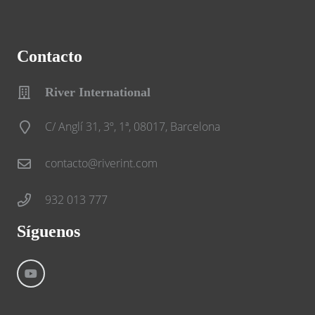
Contacto
River International
C/ Anglí 31, 3º, 1ª, 08017, Barcelona
contacto@riverint.com
932 013 777
Síguenos