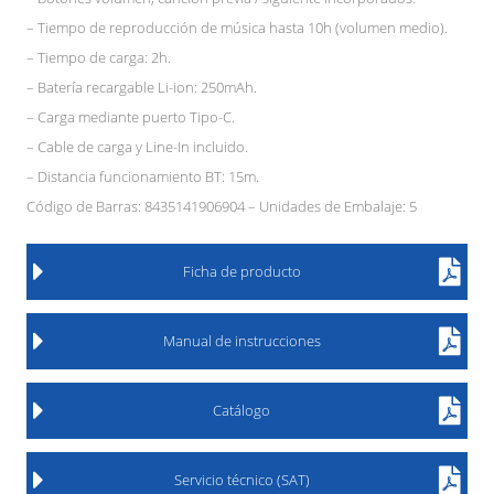
– Tiempo de reproducción de música hasta 10h (volumen medio).
– Tiempo de carga: 2h.
– Batería recargable Li-ion: 250mAh.
– Carga mediante puerto Tipo-C.
– Cable de carga y Line-In incluido.
– Distancia funcionamiento BT: 15m.
Código de Barras: 8435141906904 – Unidades de Embalaje: 5
Ficha de producto
Manual de instrucciones
Catálogo
Servicio técnico (SAT)