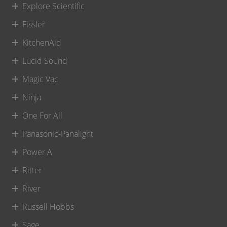
Explore Scientific
Fissler
KitchenAid
Lucid Sound
Magic Vac
Ninja
One For All
Panasonic-Panalight
Power A
Ritter
River
Russell Hobbs
Sage