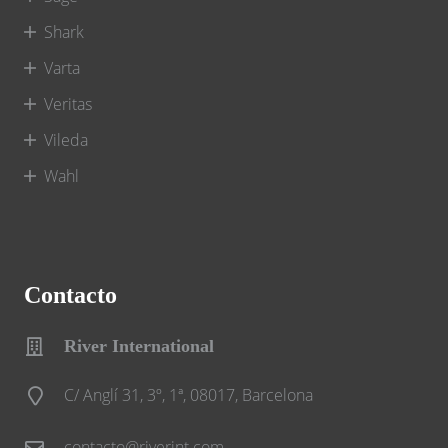
Shark
Varta
Veritas
Vileda
Wahl
Contacto
River International
C/ Anglí 31, 3º, 1ª, 08017, Barcelona
contacto@riverint.com