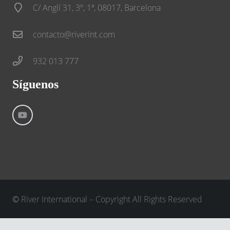
C/ Anglí 31, 3º, 1ª, 08017, Barcelona
contacto@riverint.com
932 013 777
Síguenos
©
River International – Copyright All Rights Reserved
Aviso Legal