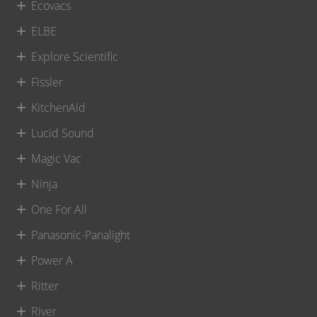
Ecovacs
ELBE
Explore Scientific
Fissler
KitchenAid
Lucid Sound
Magic Vac
Ninja
One For All
Panasonic-Panalight
Power A
Ritter
River