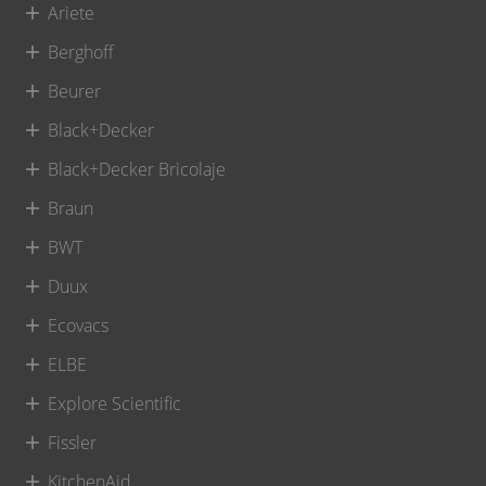
Ariete
Berghoff
Beurer
Black+Decker
Black+Decker Bricolaje
Braun
BWT
Duux
Ecovacs
ELBE
Explore Scientific
Fissler
KitchenAid