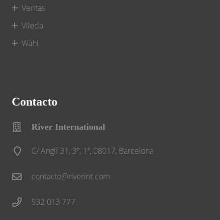
Veritas
Vileda
Wahl
Contacto
River International
C/ Anglí 31, 3º, 1ª, 08017, Barcelona
contacto@riverint.com
932 013 777