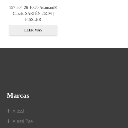
157-304-26-100/0 Adamant®
Classic SARTÉN 26CM |
FISSLER
LEER MÁS
Marcas
Alessi
Alessi Pae