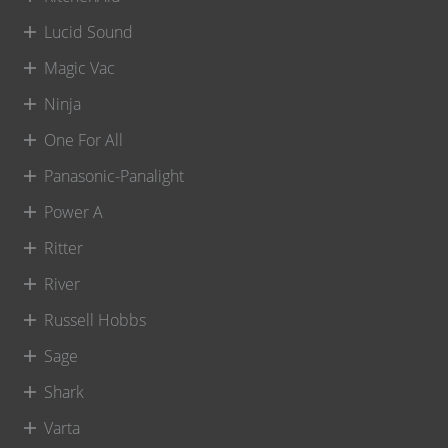
Lucid Sound
Magic Vac
Ninja
One For All
Panasonic-Panalight
Power A
Ritter
River
Russell Hobbs
Sage
Shark
Varta