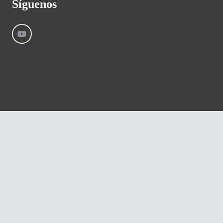
Síguenos
©
River International – Copyright All Rights Reserved
Aviso Legal
Condiciones generales
Cookies