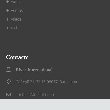
Varta
Veritas
Vileda
Wahl
Contacto
River International
C/ Anglí 31, 3º, 1ª, 08017, Barcelona
contacto@riverint.com
932 013 777