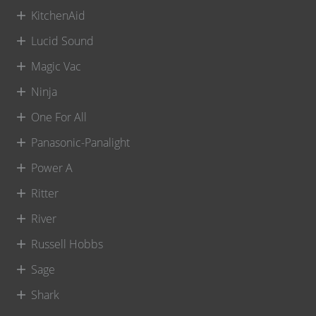
KitchenAid
Lucid Sound
Magic Vac
Ninja
One For All
Panasonic-Panalight
Power A
Ritter
River
Russell Hobbs
Sage
Shark