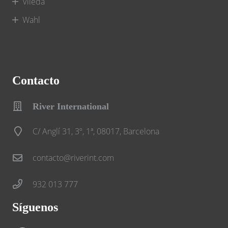
Vileda
Wahl
Contacto
River International
C/ Anglí 31, 3º, 1ª, 08017, Barcelona
contacto@riverint.com
932 013 777
Síguenos