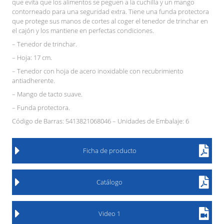
que evita que los alimentos se peguen a la cuchilla y un mango
contorneado para una seguridad extra. Tiene una funda protectora
que protege sus manos de cortes al coger el tenedor de trinchar en
el cajón y los mantiene en perfectas condiciones.
– Tenedor de trinchar.
– Hoja: 17 cm.
– Tenedor con hoja de acero inoxidable con recubrimiento
antiadherente.
– Mango de tacto suave.
– Funda protectora.
Código de Barras: 5413821068046 – Unidades de Embalaje: 6
Ficha de producto
Catálogo
Video 1