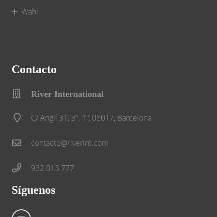
Wahl
Contacto
River International
C/ Anglí 31, 3º, 1ª, 08017, Barcelona
contacto@riverint.com
932 013 777
Síguenos