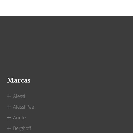
Marcas
Alessi
Alessi Pae
Ariete
Berghoff