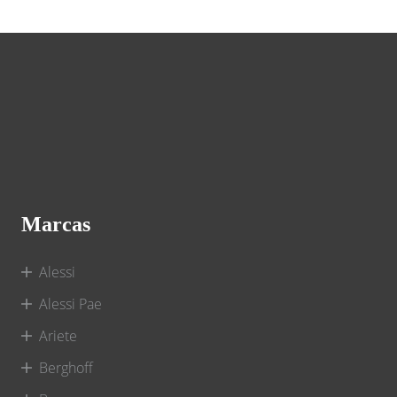
Marcas
Alessi
Alessi Pae
Ariete
Berghoff