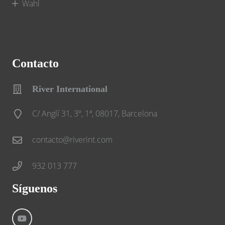
Wahl
Contacto
River International
C/ Anglí 31, 3º, 1ª, 08017, Barcelona
contacto@riverint.com
932 013 777
Síguenos