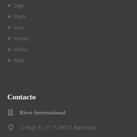
Sage
Shark
Varta
Veritas
Vileda
Wahl
Contacto
River International
C/ Anglí 31, 3º, 1ª, 08017, Barcelona