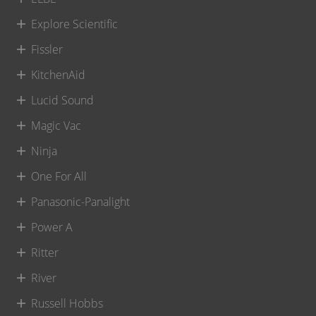
Explore Scientific
Fissler
KitchenAid
Lucid Sound
Magic Vac
Ninja
One For All
Panasonic-Panalight
Power A
Ritter
River
Russell Hobbs