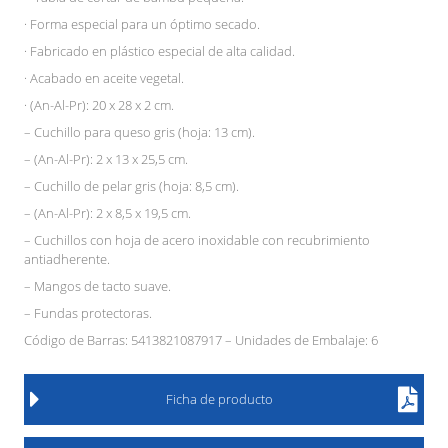
· Forma especial para un óptimo secado.
· Fabricado en plástico especial de alta calidad.
· Acabado en aceite vegetal.
· (An-Al-Pr): 20 x 28 x 2 cm.
– Cuchillo para queso gris (hoja: 13 cm).
– (An-Al-Pr): 2 x 13 x 25,5 cm.
– Cuchillo de pelar gris (hoja: 8,5 cm).
– (An-Al-Pr): 2 x 8,5 x 19,5 cm.
– Cuchillos con hoja de acero inoxidable con recubrimiento
antiadherente.
– Mangos de tacto suave.
– Fundas protectoras.
Código de Barras: 5413821087917 – Unidades de Embalaje: 6
Ficha de producto