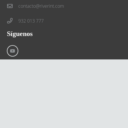
contacto@riverint.com
932 013 777
Síguenos