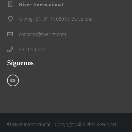
River International
C/ Anglí 31, 3º, 1ª, 08017, Barcelona
contacto@riverint.com
932 013 777
Síguenos
©
River International – Copyright All Rights Reserved