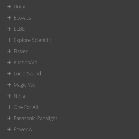
Duux
Ecovacs
ELBE
Explore Scientific
Fissler
KitchenAid
Lucid Sound
Magic Vac
Ninja
One For All
Panasonic-Panalight
Power A