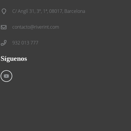
C/ Anglí 31, 3º, 1ª, 08017, Barcelona
contacto@riverint.com
932 013 777
Síguenos