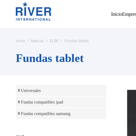
Inicio
Empre
Inicio
/
Marcas
/
ELBE
/
Fundas tablet
Fundas tablet
Universales
Fundas compatibles ipad
Fundas compatibles samsung