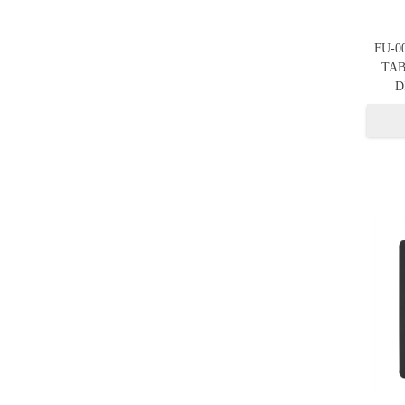
FU-0
TAB
D