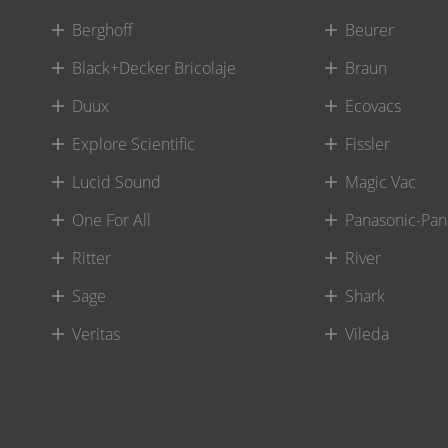
Berghoff
Beurer
Black+Decker Bricolaje
Braun
Duux
Ecovacs
Explore Scientific
Fissler
Lucid Sound
Magic Vac
One For All
Panasonic-Pan
Ritter
River
Sage
Shark
Veritas
Vileda