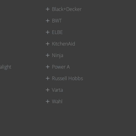
Black+Decker
BWT
ELBE
KitchenAid
Ninja
alight
Power A
Russell Hobbs
Varta
Wahl