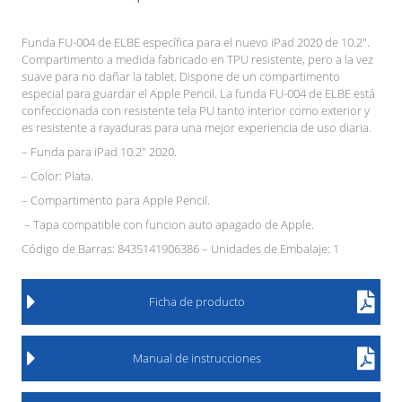
Funda FU-004 de ELBE específica para el nuevo iPad 2020 de 10.2″.
Compartimento a medida fabricado en TPU resistente, pero a la vez
suave para no dañar la tablet. Dispone de un compartimento
especial para guardar el Apple Pencil. La funda FU-004 de ELBE está
confeccionada con resistente tela PU tanto interior como exterior y
es resistente a rayaduras para una mejor experiencia de uso diaria.
– Funda para iPad 10.2″ 2020.
– Color: Plata.
– Compartimento para Apple Pencil.
– Tapa compatible con funcion auto apagado de Apple.
Código de Barras: 8435141906386 – Unidades de Embalaje: 1
Ficha de producto
Manual de instrucciones