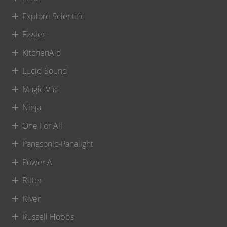
Explore Scientific
Fissler
KitchenAid
Lucid Sound
Magic Vac
Ninja
One For All
Panasonic-Panalight
Power A
Ritter
River
Russell Hobbs