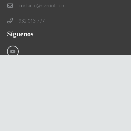
contacto@riverint.com
932 013 777
Síguenos