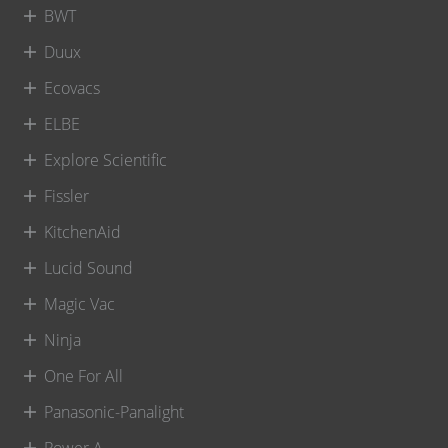
BWT
Duux
Ecovacs
ELBE
Explore Scientific
Fissler
KitchenAid
Lucid Sound
Magic Vac
Ninja
One For All
Panasonic-Panalight
Power A