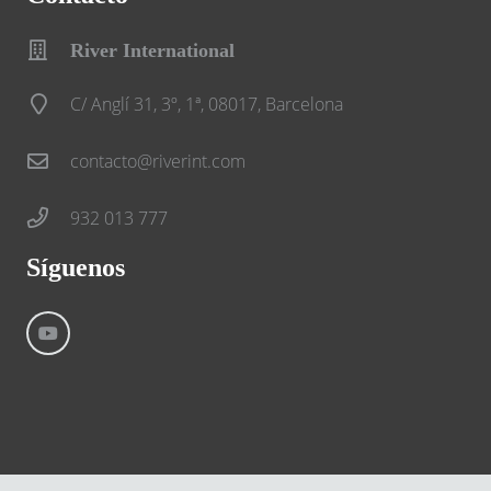
River International
C/ Anglí 31, 3º, 1ª, 08017, Barcelona
contacto@riverint.com
932 013 777
Síguenos