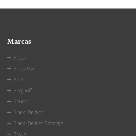
Marcas
Alessi
Alessi Pae
Ariete
Berghoff
Beurer
Black+Decker
Black+Decker Bricolaje
Braun