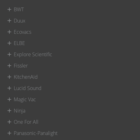
BWT
Duux
Ecovacs
ELBE
Explore Scientific
Fissler
KitchenAid
Lucid Sound
Magic Vac
Ninja
One For All
Panasonic-Panalight