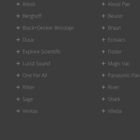
Alessi
Alessi Pae
Berghoff
Beurer
Black+Decker Bricolaje
Braun
Duux
Ecovacs
Explore Scientific
Fissler
Lucid Sound
Magic Vac
One For All
Panasonic-Pan
Ritter
River
Sage
Shark
Veritas
Vileda