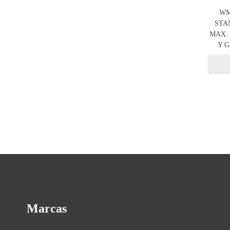
WM
STAN
MAX.
Y G
Marcas