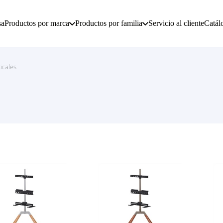
sa
Productos por marca
Productos por familia
Servicio al cliente
Catál
icales