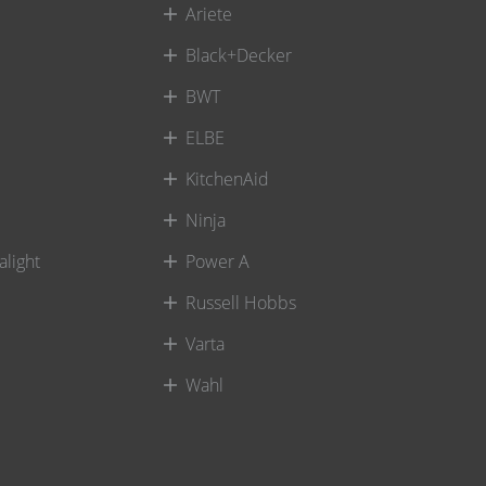
Ariete
Black+Decker
BWT
ELBE
KitchenAid
Ninja
alight
Power A
Russell Hobbs
Varta
Wahl