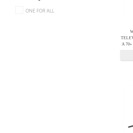
ONE FOR ALL
W
TELE
A 70»