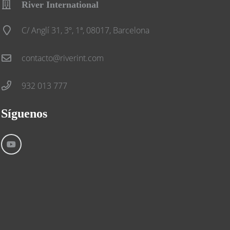
River International
C/ Anglí 31, 3º, 1ª, 08017, Barcelona
contacto@riverint.com
932 013 777
Síguenos