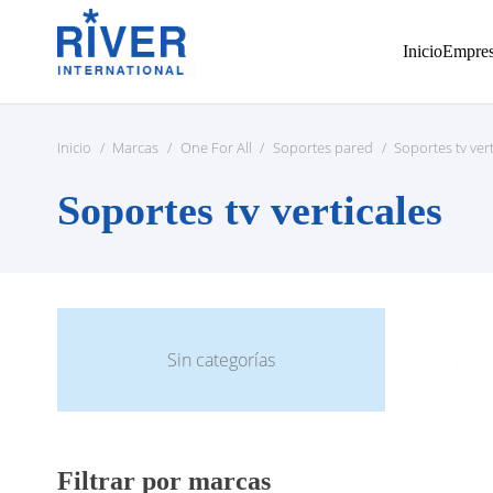
Inicio
Empre
Inicio
/
Marcas
/
One For All
/
Soportes pared
/
Soportes tv vert
Soportes tv verticales
Sin categorías
Filtrar por marcas