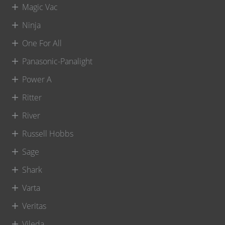
Magic Vac
Ninja
One For All
Panasonic-Panalight
Power A
Ritter
River
Russell Hobbs
Sage
Shark
Varta
Veritas
Vileda