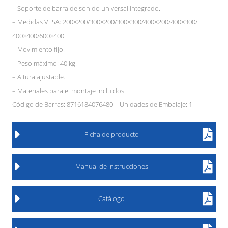
– Soporte de barra de sonido universal integrado.
– Medidas VESA: 200×200/300×200/300×300/400×200/400×300/
400×400/600×400.
– Movimiento fijo.
– Peso máximo: 40 kg.
– Altura ajustable.
– Materiales para el montaje incluidos.
Código de Barras: 8716184076480 – Unidades de Embalaje: 1
Ficha de producto
Manual de instrucciones
Catálogo