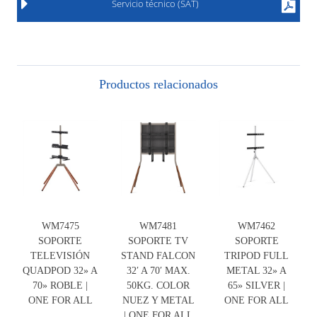
Servicio técnico (SAT)
Productos relacionados
WM7475
WM7481
WM7462
SOPORTE
SOPORTE TV
SOPORTE
TELEVISIÓN
STAND FALCON
TRIPOD FULL
QUADPOD 32» A
32′ A 70′ MAX.
METAL 32» A
70» ROBLE |
50KG. COLOR
65» SILVER |
ONE FOR ALL
NUEZ Y METAL
ONE FOR ALL
| ONE FOR ALL