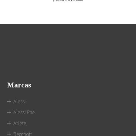
Marcas
Alessi
Alessi Pae
Ariete
Berghoff