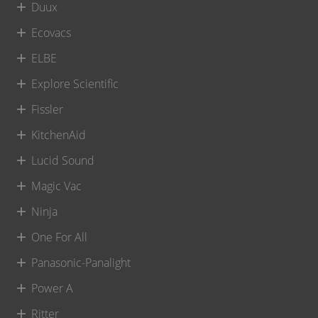
Duux
Ecovacs
ELBE
Explore Scientific
Fissler
KitchenAid
Lucid Sound
Magic Vac
Ninja
One For All
Panasonic-Panalight
Power A
Ritter