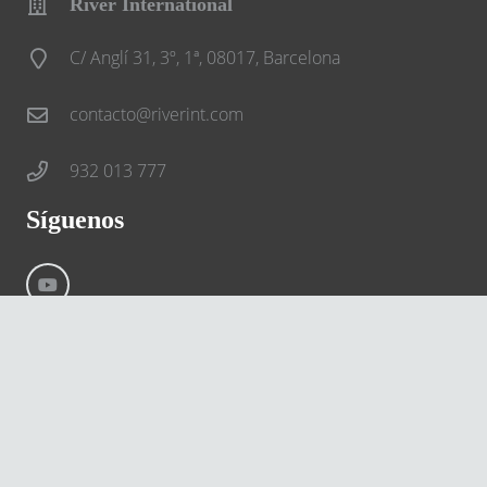
River International
C/ Anglí 31, 3º, 1ª, 08017, Barcelona
contacto@riverint.com
932 013 777
Síguenos