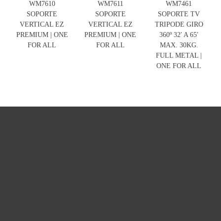
WM7610
WM7611
WM7461
SOPORTE
SOPORTE
SOPORTE TV
VERTICAL EZ
VERTICAL EZ
TRIPODE GIRO
PREMIUM | ONE
PREMIUM | ONE
360º 32′ A 65′
FOR ALL
FOR ALL
MAX. 30KG.
FULL METAL |
ONE FOR ALL