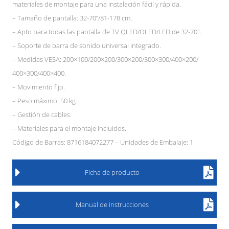
materiales de montaje para una instalación fácil y rápida.
– Tamaño de pantalla: 32-70”/81-178 cm.
– Apto para todas las pantalla de TV QLED/OLED/LED de 32-70″.
– Soporte de barra de sonido universal integrado.
– Medidas VESA: 200×100/200×200/300×200/300×300/400×200/
400×300/400×400.
– Movimiento fijo.
– Peso máximo: 50 kg.
– Gestión de cables.
– Materiales para el montaje incluidos.
Código de Barras: 8716184072277 – Unidades de Embalaje: 1
Ficha de producto
Manual de instrucciones