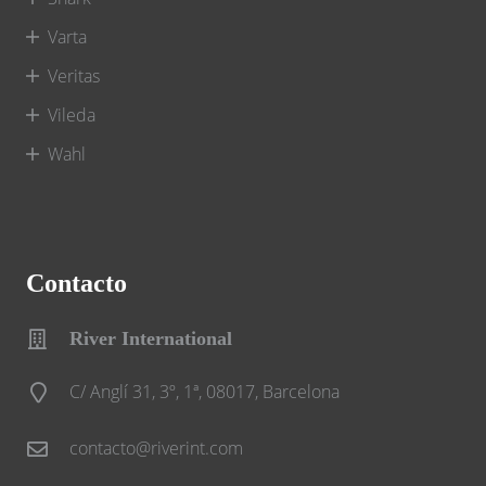
Varta
Veritas
Vileda
Wahl
Contacto
River International
C/ Anglí 31, 3º, 1ª, 08017, Barcelona
contacto@riverint.com