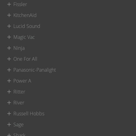
Fissler
KitchenAid
Lucid Sound
Magic Vac
Ninja
One For All
Panasonic-Panalight
Power A
Ritter
River
Russell Hobbs
Sage
Shark