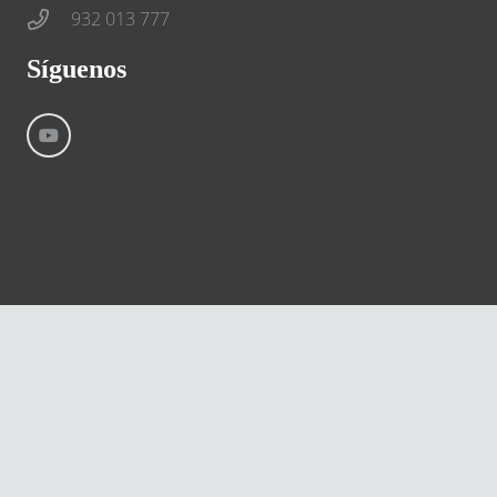
932 013 777
Síguenos
©
River International – Copyright All Rights Reserved
Aviso Legal
Condiciones generales