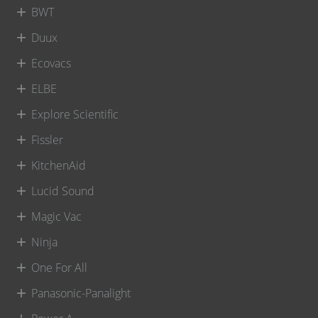
BWT
Duux
Ecovacs
ELBE
Explore Scientific
Fissler
KitchenAid
Lucid Sound
Magic Vac
Ninja
One For All
Panasonic-Panalight