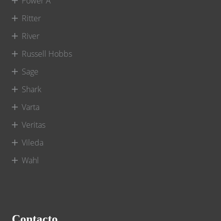
Power A
Ritter
River
Russell Hobbs
Sage
Shark
Varta
Veritas
Vileda
Wahl
Contacto