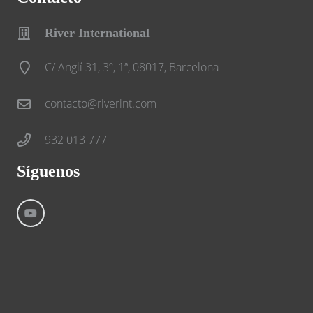
River International
C/ Anglí 31, 3º, 1ª, 08017, Barcelona
contacto@riverint.com
932 013 777
Síguenos