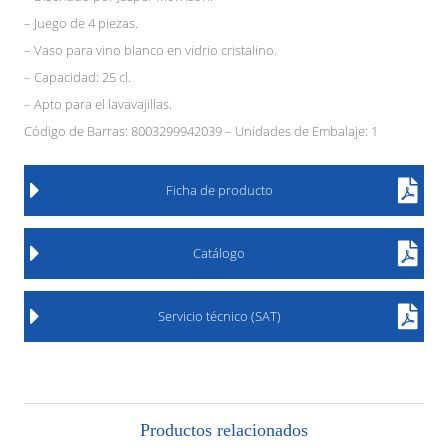
– Juego de 4 piezas.
– Vaso para vino blanco en vidrio cristalino.
– Capacidad: 25 cl.
– Apto para el lavavajillas.
Código de Barras: 8003299942039 – Unidades de Embalaje: 1
Ficha de producto
Catálogo
Servicio técnico (SAT)
Productos relacionados