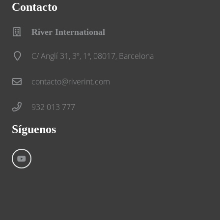
Contacto
River International
C/ Anglí 31, 3º, 1ª, 08017, Barcelona
contacto@riverint.com
932 013 777
Síguenos