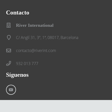
Contacto
River International
C/ Anglí 31, 3º, 1ª, 08017, Barcelona
contacto@riverint.com
932 013 777
Síguenos