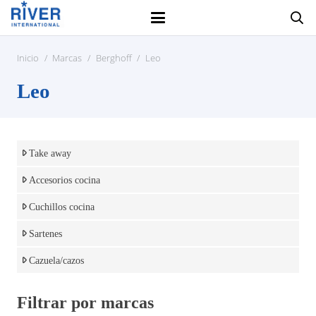
Inicio
/
Marcas
/
Berghoff
/
Leo
Leo
Take away
Accesorios cocina
Cuchillos cocina
Sartenes
Cazuela/cazos
Filtrar por marcas