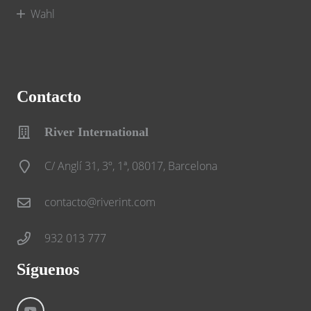
Wahl
Contacto
River International
C/ Anglí 31, 3º, 1ª, 08017, Barcelona
contacto@riverint.com
932 013 777
Síguenos