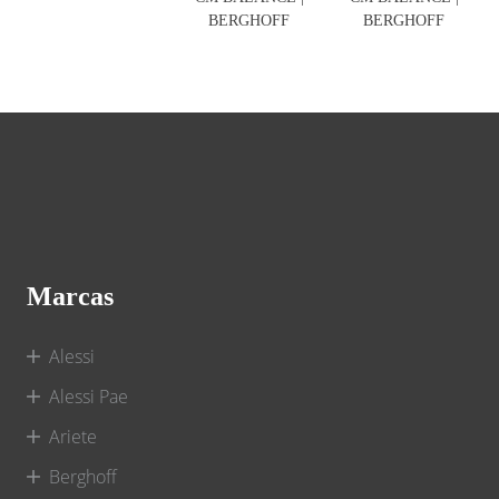
BERGHOFF
BERGHOFF
Marcas
Alessi
Alessi Pae
Ariete
Berghoff