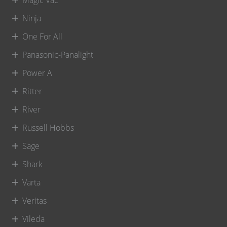
Magic Vac
Ninja
One For All
Panasonic-Panalight
Power A
Ritter
River
Russell Hobbs
Sage
Shark
Varta
Veritas
Vileda