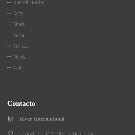
Russell Hobbs
Sage
Shark
Varta
Veritas
Vileda
Wahl
Contacto
River International
C/ Anglí 31, 3º, 1ª, 08017, Barcelona