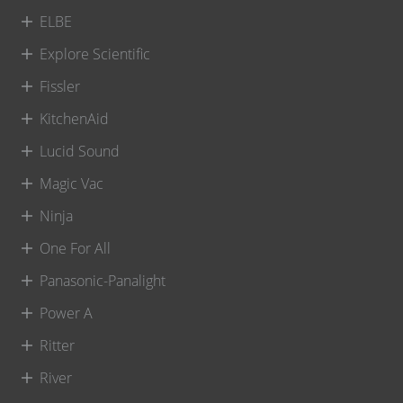
ELBE
Explore Scientific
Fissler
KitchenAid
Lucid Sound
Magic Vac
Ninja
One For All
Panasonic-Panalight
Power A
Ritter
River