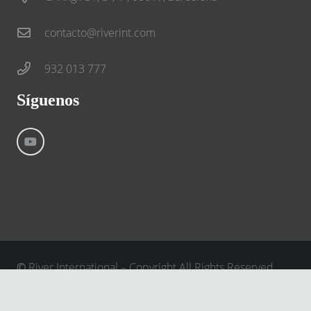
contacto@riverint.com
932 013 777
Síguenos
©
River International – Copyright All Rights Reserved
Aviso Legal