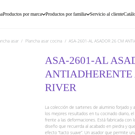
sa
Productos por marca
Productos por familia
Servicio al cliente
Catál
ancha asar
/
Plancha asar cocina
/
ASA-2601-AL ASADOR 26 CM ANTI
ASA-2601-AL ASA
ANTIADHERENTE 
RIVER
La colección de sartenes de aluminio forjado y 
los mejores resultados en tu cocinado diario, 
frente a las deformaciones. Está fabricada con l
diseño que recuerda al acabado en piedra y qu
efecto “tacto suave”. Un asador que permite una