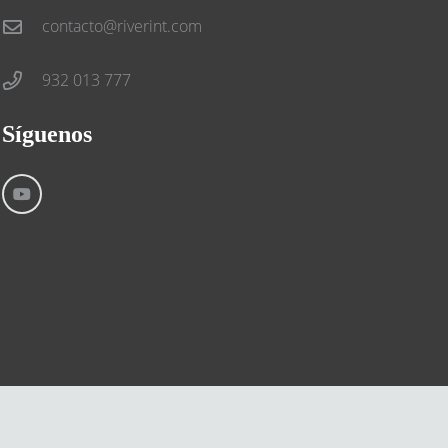
contacto@riverint.com
932 013 777
Síguenos