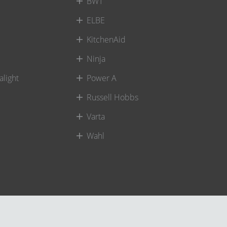
BWT
ELBE
KitchenAid
Ninja
alight
Power A
Russell Hobbs
Varta
Wahl