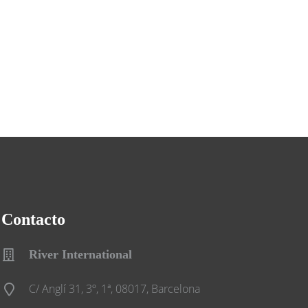
Contacto
River International
C/ Anglí 31, 3º, 1ª, 08017, Barcelona