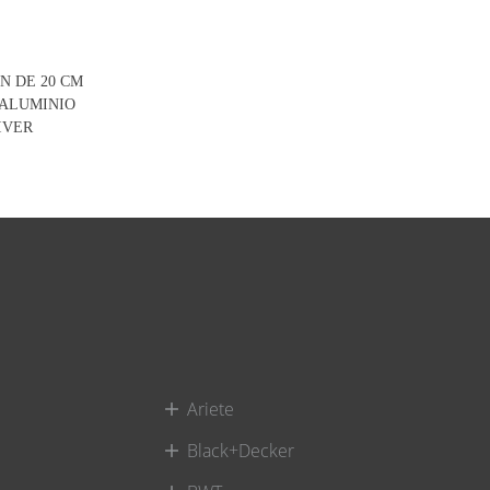
N DE 20 CM
ALUMINIO
IVER
Ariete
Black+Decker