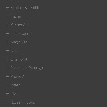
Explore Scientific
Fissler
KitchenAid
Lucid Sound
Magic Vac
Ninja
One For All
Panasonic-Panalight
Power A
Ritter
River
Russell Hobbs