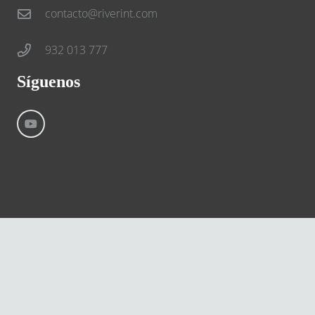
contacto@riverint.com
932 013 777
Síguenos
©
River International – Copyright All Rights Reserved