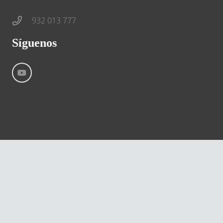
932 013 777
Síguenos
©
River International – Copyright All Rights Reserved
Aviso Legal