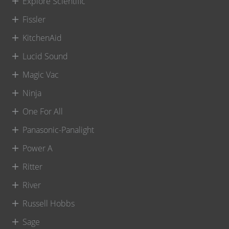
Explore Scientific
Fissler
KitchenAid
Lucid Sound
Magic Vac
Ninja
One For All
Panasonic-Panalight
Power A
Ritter
River
Russell Hobbs
Sage