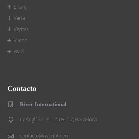
Shark
Varta
Veritas
Vileda
Wahl
Contacto
River International
C/ Anglí 31, 3º, 1ª, 08017, Barcelona
contacto@riverint.com