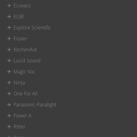
Ecovacs
ELBE
Explore Scientific
Fissler
KitchenAid
Lucid Sound
Magic Vac
Ninja
One For All
Panasonic-Panalight
Power A
Ritter