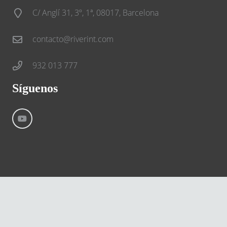
C/ Anglí 31, 3º, 1ª, 08017, Barcelona
contacto@riverint.com
932 013 777
Síguenos