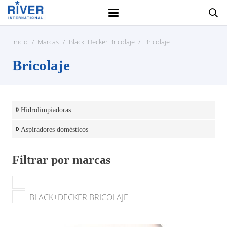
Inicio
/
Marcas
/
Black+Decker Bricolaje
/
Bricolaje
Bricolaje
Hidrolimpiadoras
Aspiradores domésticos
Filtrar por marcas
BLACK+DECKER BRICOLAJE