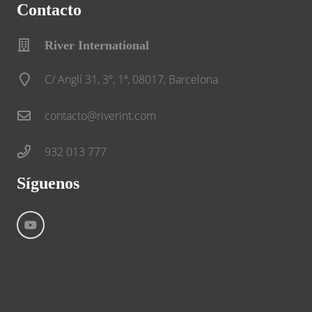
Contacto
River International
C/ Anglí 31, 3º, 1ª, 08017, Barcelona
contacto@riverint.com
932 013 777
Síguenos