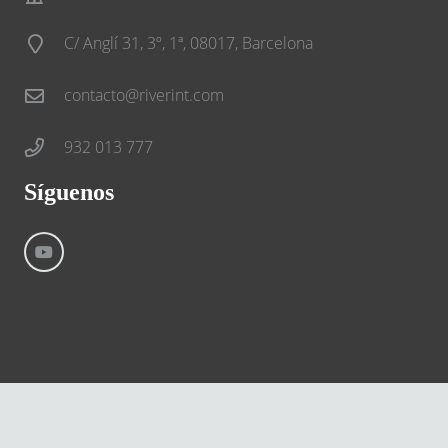
C/ Anglí 31, 3º, 1ª, 08017, Barcelona
contacto@riverint.com
932 013 777
Síguenos