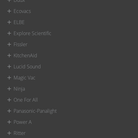
Duux
Ecovacs
ELBE
Explore Scientific
Fissler
KitchenAid
Lucid Sound
Magic Vac
Ninja
One For All
Panasonic-Panalight
Power A
Ritter