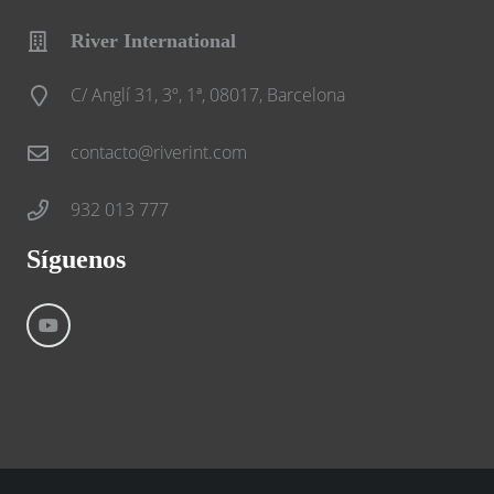
River International
C/ Anglí 31, 3º, 1ª, 08017, Barcelona
contacto@riverint.com
932 013 777
Síguenos