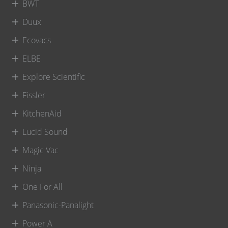
BWT
Duux
Ecovacs
ELBE
Explore Scientific
Fissler
KitchenAid
Lucid Sound
Magic Vac
Ninja
One For All
Panasonic-Panalight
Power A