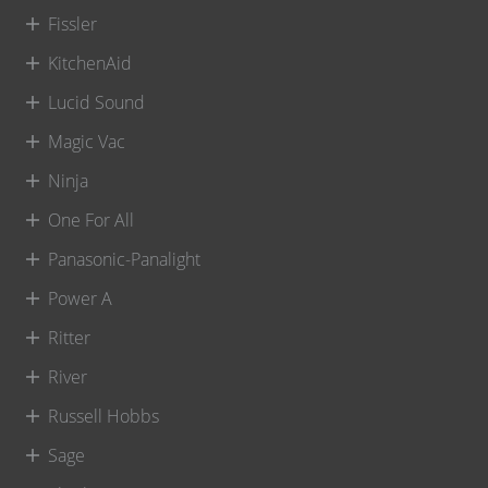
Fissler
KitchenAid
Lucid Sound
Magic Vac
Ninja
One For All
Panasonic-Panalight
Power A
Ritter
River
Russell Hobbs
Sage