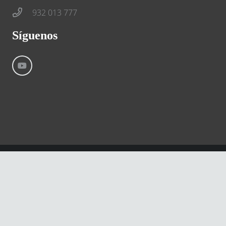
932 013 777
Síguenos
©
River International – Copyright All Rights Reserved
Aviso Legal
Condiciones generales