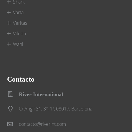
Shark
Varta
Veritas
Vileda
Wahl
Contacto
River International
C/ Anglí 31, 3º, 1ª, 08017, Barcelona
contacto@riverint.com