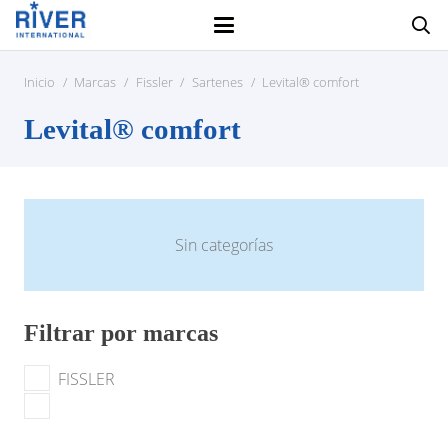
Inicio
/
Marcas
/
Fissler
/
Sartenes
/
Levital® comfort
Levital® comfort
Sin categorías
Filtrar por marcas
FISSLER