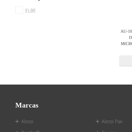
ELBE
AU-1
D
MICR
Marcas
Alessi
Alessi Pae