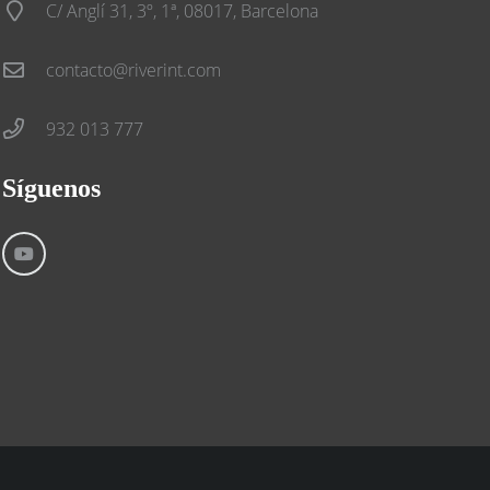
C/ Anglí 31, 3º, 1ª, 08017, Barcelona
contacto@riverint.com
932 013 777
Síguenos