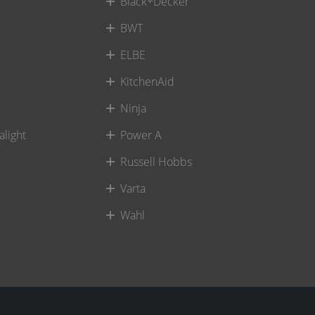
Black+Decker
BWT
ELBE
KitchenAid
Ninja
alight
Power A
Russell Hobbs
Varta
Wahl