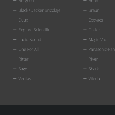
Berghoff
Beurer
Black+Decker Bricolaje
Braun
Duux
Ecovacs
Explore Scientific
Fissler
Lucid Sound
Magic Vac
One For All
Panasonic-Pan
Ritter
River
Sage
Shark
Veritas
Vileda