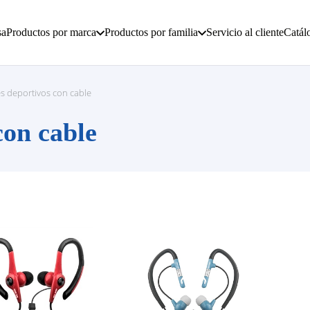
sa
Productos por marca
Productos por familia
Servicio al cliente
Catál
es deportivos con cable
con cable