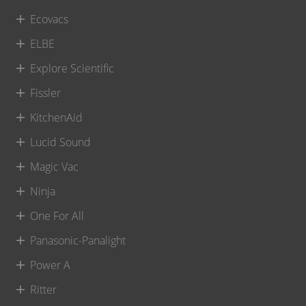
Ecovacs
ELBE
Explore Scientific
Fissler
KitchenAid
Lucid Sound
Magic Vac
Ninja
One For All
Panasonic-Panalight
Power A
Ritter