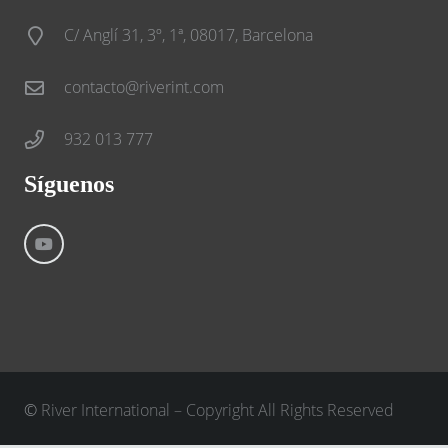
C/ Anglí 31, 3º, 1ª, 08017, Barcelona
contacto@riverint.com
932 013 777
Síguenos
©
River International – Copyright All Rights Reserved