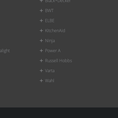
Black+Decker
BWT
ELBE
KitchenAid
Ninja
alight
Power A
Russell Hobbs
Varta
Wahl