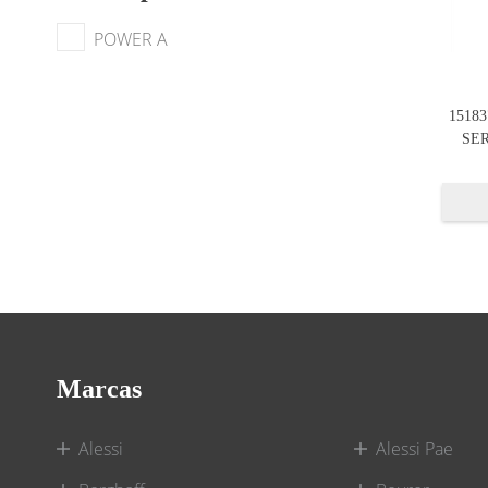
POWER A
1518
SER
Marcas
Alessi
Alessi Pae