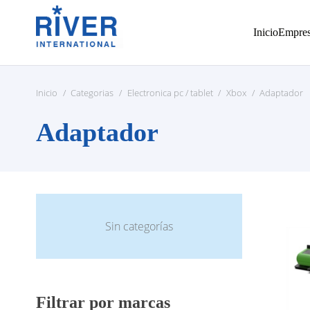
Inicio
Empre
Inicio
/
Categorias
/
Electronica pc / tablet
/
Xbox
/
Adaptador
Adaptador
Sin categorías
Filtrar por marcas