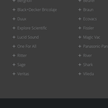
Berghoff
Beurer
Black+Decker Bricolaje
Braun
Duux
Ecovacs
Explore Scientific
Fissler
Lucid Sound
Magic Vac
One For All
Panasonic-Pan
Ritter
River
Sage
Shark
Veritas
Vileda