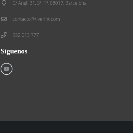
C/ Anglí 31, 3º, 1ª, 08017, Barcelona
contacto@riverint.com
932 013 777
Síguenos