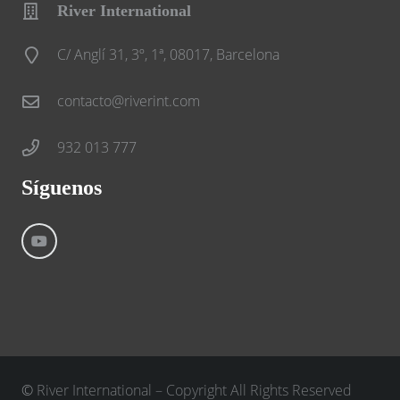
River International
C/ Anglí 31, 3º, 1ª, 08017, Barcelona
contacto@riverint.com
932 013 777
Síguenos
©
River International – Copyright All Rights Reserved