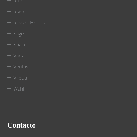
Ritter
River
Russell Hobbs
Sage
Shark
Varta
Veritas
Vileda
Wahl
Contacto