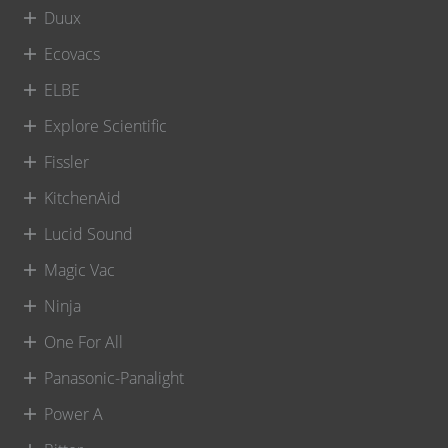
Duux
Ecovacs
ELBE
Explore Scientific
Fissler
KitchenAid
Lucid Sound
Magic Vac
Ninja
One For All
Panasonic-Panalight
Power A