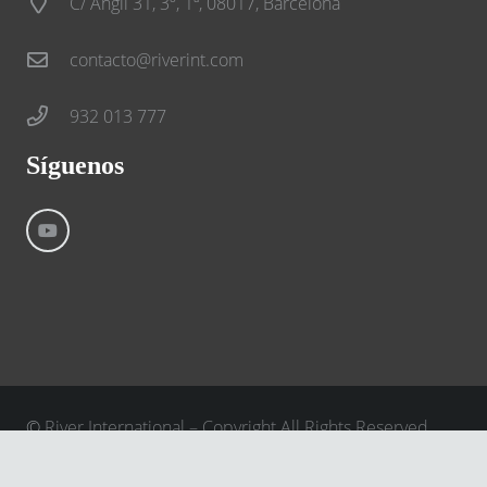
C/ Anglí 31, 3º, 1ª, 08017, Barcelona
contacto@riverint.com
932 013 777
Síguenos
©
River International – Copyright All Rights Reserved
Aviso Legal