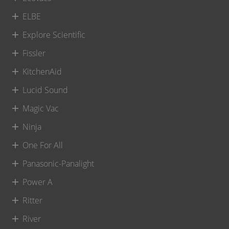
ELBE
Explore Scientific
Fissler
KitchenAid
Lucid Sound
Magic Vac
Ninja
One For All
Panasonic-Panalight
Power A
Ritter
River